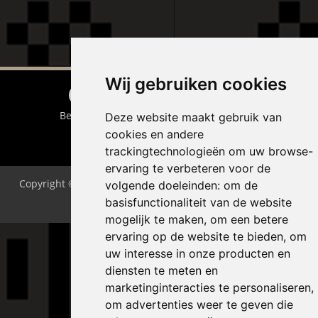
Wij gebruiken cookies
Bel Bass
Deze website maakt gebruik van
cookies en andere
trackingtechnologieën om uw browse-
ervaring te verbeteren voor de
Copyright © 2026 |
Endless CMS
Versie 4.22 |
Privacy
volgende doeleinden:
om de
basisfunctionaliteit van de website
Wijzig cookies voorkeuren
mogelijk te maken
,
om een betere
ervaring op de website te bieden
,
om
uw interesse in onze producten en
diensten te meten en
marketinginteracties te personaliseren
,
om advertenties weer te geven die